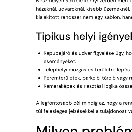
Neszmélyen sokféle környezetben merül fe
házaknál, udvaroknál, kisebb üzemeknél, r
kialakított rendszer nem egy sablon, ha
Tipikus helyi igénye
Kapubejáró és udvar figyelése úgy, ho
eseményeket.
Telephelyi mozgás és területre lépés
Peremterületek, parkoló, tároló vagy 
Kameraképek és riasztási logika össz
A legfontosabb cél mindig az, hogy a ren
túl felesleges jelzésekkel a tulajdonost 
Milyen problé