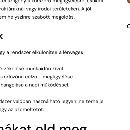
l az igény a korszerű megfigyelésre: családi
aktáraknál vagy irodai területeken. A jól
nem helyszínre szabott megoldás.
k
gy a rendszer elkülönítse a lényeges
 érzékelése munkaidőn kívül.
rakodózóna célzott megfigyelése.
ehangolása a napi működéssel.
dszer valóban használható legyen: ne terhelje
vagy az üzemeltetőt.
mákat old meg