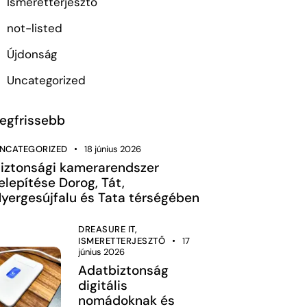
Ismeretterjesztő
not-listed
Újdonság
Uncategorized
egfrissebb
NCATEGORIZED
18 június 2026
iztonsági kamerarendszer
elepítése Dorog, Tát,
yergesújfalu és Tata térségében
DREASURE IT,
ISMERETTERJESZTŐ
17
június 2026
Adatbiztonság
digitális
nomádoknak és