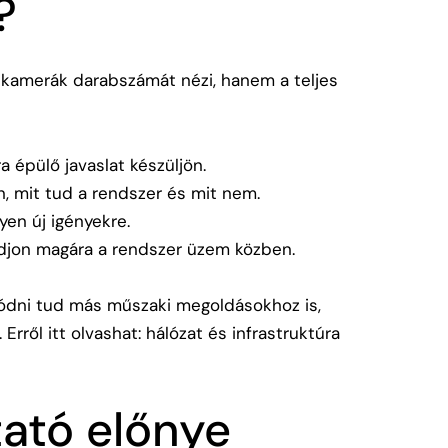
?
a kamerák darabszámát nézi, hanem a teljes
 épülő javaslat készüljön.
n, mit tud a rendszer és mit nem.
en új igényekre.
jon magára a rendszer üzem közben.
ódni tud más műszaki megoldásokhoz is,
 Erről itt olvashat:
hálózat és infrastruktúra
tató előnye