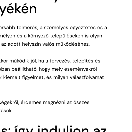
nyékén
orsabb felmérés, a személyes egyeztetés és a
mélyen és a környező településeken is olyan
 az adott helyszín valós működéséhez.
kor működik jól, ha a tervezés, telepítés és
bban beállítható, hogy mely eseményekről
k kiemelt figyelmet, és milyen válaszfolyamat
őségekről, érdemes megnézni az összes
tások
.
: így induljon az