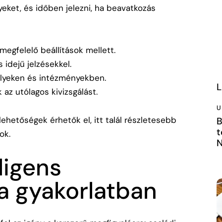
eket, és időben jelezni, ha beavatkozás
egfelelő beállítások mellett.
idejű jelzésekkel.
elyeken és intézményekben.
L
az utólagos kivizsgálást.
U
ehetőségek érhetők el, itt talál részletesebb
B
t
sok
.
N
ligens
 a gyakorlatban