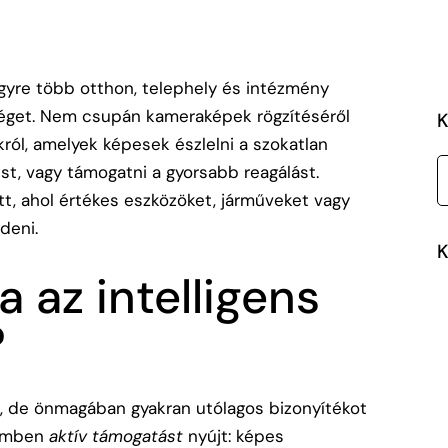
yre több otthon, telephely és intézmény
séget. Nem csupán kameraképek rögzítéséről
K
ól, amelyek képesek észlelni a szokatlan
pést, vagy támogatni a gyorsabb reagálást.
t, ahol értékes eszközöket, járműveket vagy
deni.
K
 az intelligens
?
 de önmagában gyakran utólagos bizonyítékot
szemben
aktív támogatást
nyújt: képes