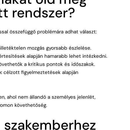
ott rendszer?
ással összefüggő problémára adhat választ:
illetéktelen mozgás gyorsabb észlelése.
értesítések alapján hamarabb lehet intézkedni.
vethetők a kritikus pontok és időszakok.
:
célzott figyelmeztetések alapján
n, ahol nem állandó a személyes jelenlét,
yomon követhetőség.
s szakemberhez