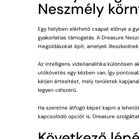
Neszmély kör
Egy helyben elérhető csapat előnye a gy
gyakorlatias támogatás. A Dreasure Nesz
megoldásokat épít, amelyek illeszkednek
Az intelligens videóanalitika különösen ak
utókövetés egy kézben van. Így pontosa
kérjen értesítést, mely területek kapjana
legyen célszerű.
Ha szeretne átfogó képet kapni a lehet
kapcsolódó opciót is:
Dreasure szolgálta
Következő lépés