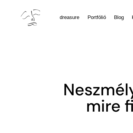
dreasure
Portfólió
Blog
Neszmély 
mire f