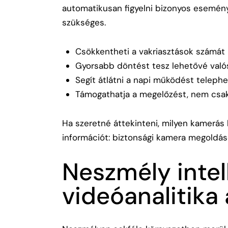
automatikusan figyelni bizonyos esemény
szükséges.
Csökkentheti a vakriasztások számát m
Gyorsabb döntést tesz lehetővé valós 
Segít átlátni a napi működést teleph
Támogathatja a megelőzést, nem csak 
Ha szeretné áttekinteni, milyen kamerás l
információt:
biztonsági kamera megoldá
Neszmély intel
videóanalitika