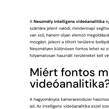
A
Neszmély intelligens videóanalitika
eg
számára jelent valódi, mindennapi segít
van szó, hanem olyan elemző megoldásokr
mozgást, jelezni a tiltott területre belé
Neszmélyen különösen fontos lehet ez ot
folyamatosan használt területeket kell vé
Miért fontos ma
videóanalitika
A hagyományos kamerarendszer hasznos,
ad. Az intelligens videóanalitika ezzel 