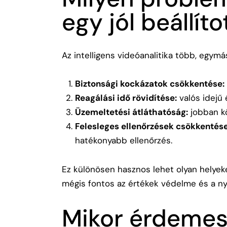
egy jól beállít
Az intelligens videóanalitika több, egym
Biztonsági kockázatok csökkentése:
Reagálási idő rövidítése:
valós idejű 
Üzemeltetési átláthatóság:
jobban kö
Felesleges ellenőrzések csökkentése
hatékonyabb ellenőrzés.
Ez különösen hasznos lehet olyan helyeke
mégis fontos az értékek védelme és a n
Mikor érdeme