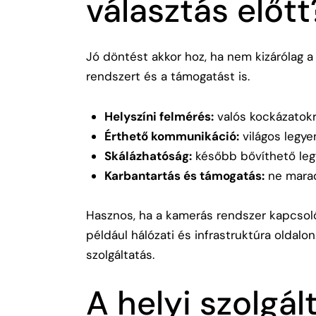
választás előtt
Jó döntést akkor hoz, ha nem kizárólag 
rendszert és a támogatást is.
Helyszíni felmérés:
valós kockázatokra
Érthető kommunikáció:
világos legye
Skálázhatóság:
később bővíthető legy
Karbantartás és támogatás:
ne marad
Hasznos, ha a kamerás rendszer kapcsol
például hálózati és infrastruktúra oldalon.
szolgáltatás
.
A helyi szolgál