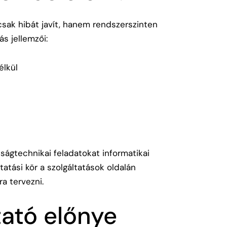
csak hibát javít, hanem rendszerszinten
ás jellemzői:
élkül
ságtechnikai feladatokat informatikai
ltatási kör a
szolgáltatások oldalán
a tervezni.
tató előnye