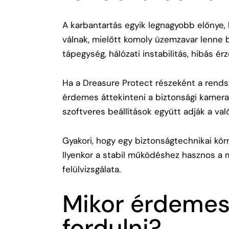
A karbantartás egyik legnagyobb előnye,
válnak, mielőtt komoly üzemzavar lenne b
tápegység, hálózati instabilitás, hibás ér
Ha a Dreasure Protect részeként a rends
érdemes áttekinteni a
biztonsági kamer
szoftveres beállítások együtt adják a val
Gyakori, hogy egy biztonságtechnikai körn
Ilyenkor a stabil működéshez hasznos a 
felülvizsgálata.
Mikor érdeme
fordulni?