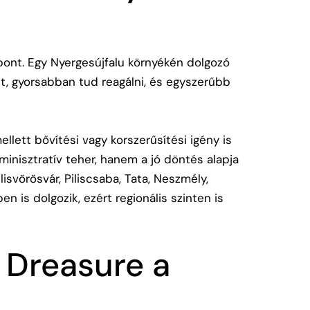
n
pont. Egy Nyergesújfalu környékén dolgozó
t, gyorsabban tud reagálni, és egyszerűbb
llett bővítési vagy korszerűsítési igény is
minisztratív teher, hanem a jó döntés alapja
lisvörösvár, Piliscsaba, Tata, Neszmély,
n is dolgozik, ezért regionális szinten is
 Dreasure a