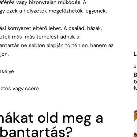
záférés vagy bizonytalan működés. A
ogy ezek a helyzetek megelőzhetők legyenek.
si környezet eltérő lehet. A családi házak,
letek más-más terhelést adnak a
antartás ne sablon alapján történjen, hanem az
L
jon.
U
esélye
B
t
N
sztés vagy csere
mákat old meg a
rbantartás?