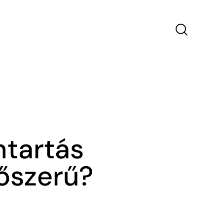
ntartás
dőszerű?