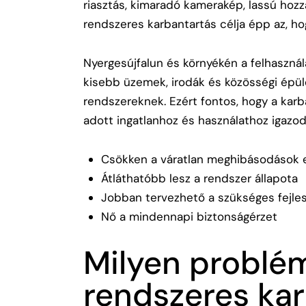
riasztás, kimaradó kamerakép, lassú hoz
rendszeres karbantartás célja épp az, h
Nyergesújfalun és környékén a felhasználá
kisebb üzemek, irodák és közösségi épü
rendszereknek. Ezért fontos, hogy a karb
adott ingatlanhoz és használathoz igazod
Csökken a váratlan meghibásodások 
Átláthatóbb lesz a rendszer állapota
Jobban tervezhető a szükséges fejle
Nő a mindennapi biztonságérzet
Milyen problé
rendszeres ka