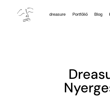
dreasure
Portfólió
Blog
Dreasu
Nyerges