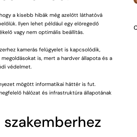
 hogy a kisebb hibák még azelőtt láthatóvá
előlük. Ilyen lehet például egy elöregedő
zékelő vagy nem optimális beállítás.
zerhez kamerás felügyelet is kapcsolódik,
a megoldásokat
is, mert a hardver állapota és a
ódi védelmet.
yezet mögött informatikai háttér is fut.
megfelelő
hálózat és infrastruktúra
állapotának
s szakemberhez