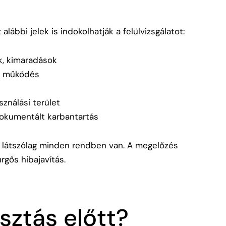
 alábbi jelek is indokolhatják a felülvizsgálatot:
k, kimaradások
an működés
asználási terület
dokumentált karbantartás
ha látszólag minden rendben van. A megelőzés
rgős hibajavítás.
sztás előtt?