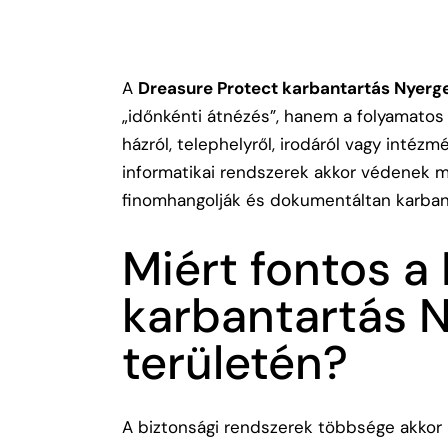
A
Dreasure Protect karbantartás Nyerge
„időnkénti átnézés”, hanem a folyamatos
házról, telephelyről, irodáról vagy intéz
informatikai rendszerek akkor védenek m
finomhangolják és dokumentáltan karbant
Miért fontos a
karbantartás N
területén?
A biztonsági rendszerek többsége akkor 