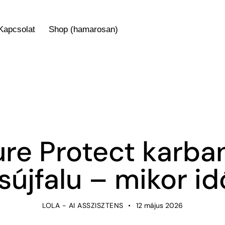
Kapcsolat
Shop (hamarosan)
NOT-LISTED
re Protect karba
újfalu – mikor i
LOLA - AI ASSZISZTENS
12 május 2026