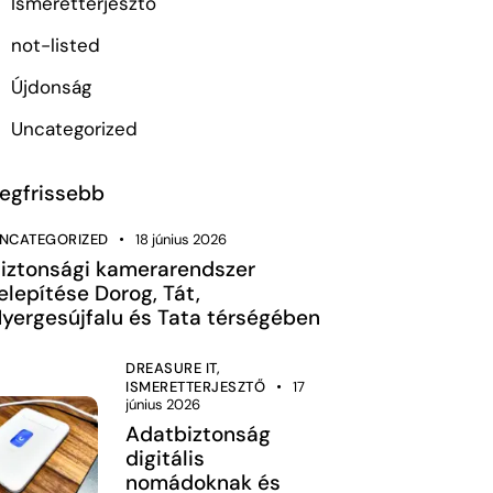
Ismeretterjesztő
not-listed
Újdonság
Uncategorized
egfrissebb
NCATEGORIZED
18 június 2026
iztonsági kamerarendszer
elepítése Dorog, Tát,
yergesújfalu és Tata térségében
DREASURE IT,
ISMERETTERJESZTŐ
17
június 2026
Adatbiztonság
digitális
nomádoknak és