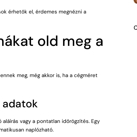
sok érhetők el, érdemes megnézni a
mákat old meg a
elennek meg, még akkor is, ha a cégméret
i adatok
ó aláírás vagy a pontatlan időrögzítés. Egy
matikusan naplózható.