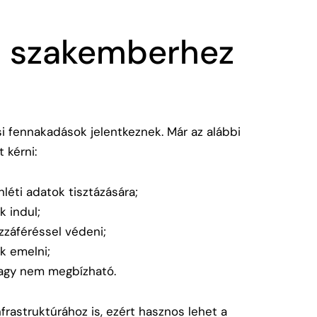
s szakemberhez
 fennakadások jelentkeznek. Már az alábbi
 kérni:
léti adatok tisztázására;
 indul;
zzáféréssel védeni;
k emelni;
vagy nem megbízható.
rastruktúrához is, ezért hasznos lehet a