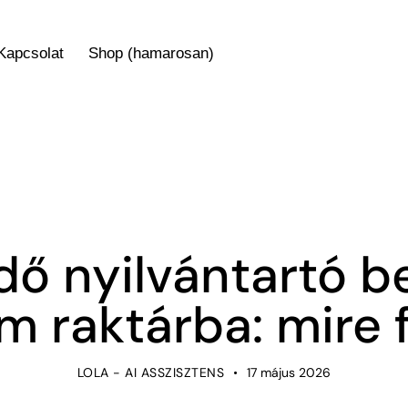
Kapcsolat
Shop (hamarosan)
NOT-LISTED
ő nyilvántartó b
m raktárba: mire f
LOLA - AI ASSZISZTENS
17 május 2026