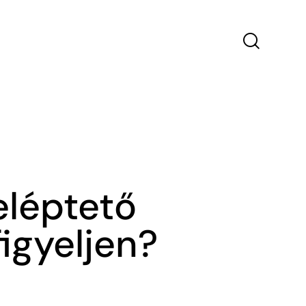
eléptető
igyeljen?