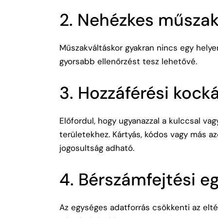
2. Nehézkes műszak
Műszakváltáskor gyakran nincs egy helyen
gyorsabb ellenőrzést tesz lehetővé.
3. Hozzáférési kock
Előfordul, hogy ugyanazzal a kulccsal vag
területekhez. Kártyás, kódos vagy más a
jogosultság adható.
4. Bérszámfejtési e
Az egységes adatforrás csökkenti az elté