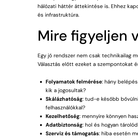
hálózati háttér áttekintése is. Ehhez kap
és infrastruktúra
.
Mire figyeljen 
Egy jó rendszer nem csak technikailag mű
Választás előtt ezeket a szempontokat 
Folyamatok felmérése
: hány belépés
kik a jogosultak?
Skálázhatóság
: tud-e később bővülni 
felhasználókkal?
Kezelhetőség
: mennyire könnyen hasz
Adatbiztonság
: hol és hogyan tárolód
Szerviz és támogatás
: hiba esetén m