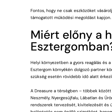
Fontos, hogy ne csak eszközöket vásárol
támogatott működési megoldást kapjon.
Miért előny a h
Esztergomban
Helyi környezetben a gyors reagálás és a
Esztergom környékén dolgozó partner kön
szükség esetén rövidebb idő alatt érkez
A Dreasure a térségben – többek között Do
Neszmély, Nyergesújfalu, Lábatlan és Ürö
rendszerek tervezését, kivitelezését és
beléptetés nem önálló szigetként, hanem