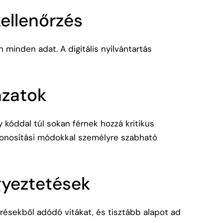
ellenőrzés
 minden adat. A digitális nyilvántartás
ázatok
y kóddal túl sokan férnek hozzá kritikus
zonosítási módokkal személyre szabható
gyeztetések
résekből adódó vitákat, és tisztább alapot ad