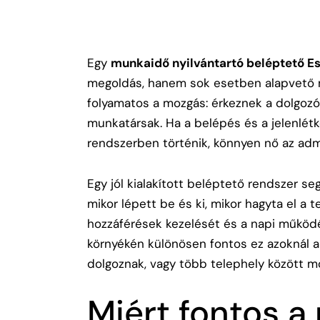
Egy
munkaidő nyilvántartó beléptető E
megoldás, hanem sok esetben alapvető m
folyamatos a mozgás: érkeznek a dolgozók,
munkatársak. Ha a belépés és a jelenlétk
rendszerben történik, könnyen nő az admi
Egy jól kialakított beléptető rendszer se
mikor lépett be és ki, mikor hagyta el a t
hozzáférések kezelését és a napi működ
környékén különösen fontos ez azoknál 
dolgoznak, vagy több telephely között m
Miért fontos 