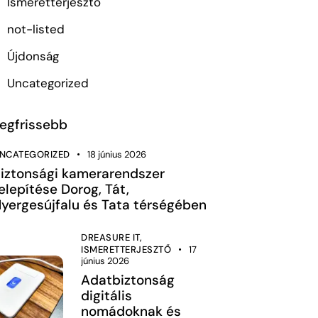
Ismeretterjesztő
not-listed
Újdonság
Uncategorized
egfrissebb
NCATEGORIZED
18 június 2026
iztonsági kamerarendszer
elepítése Dorog, Tát,
yergesújfalu és Tata térségében
DREASURE IT,
ISMERETTERJESZTŐ
17
június 2026
Adatbiztonság
digitális
nomádoknak és