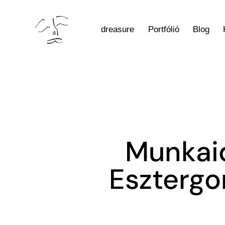
dreasure
Portfólió
Blog
Munkaid
Esztergo