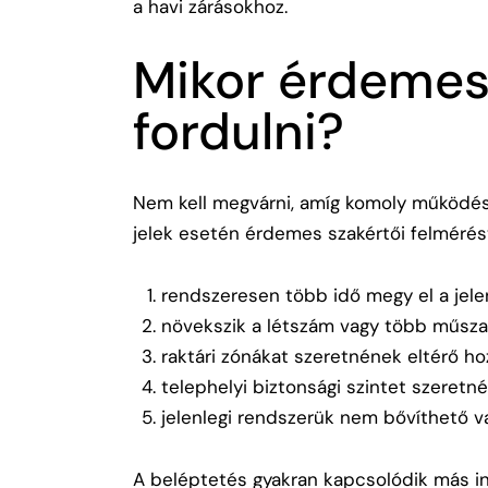
a havi zárásokhoz.
Mikor érdeme
fordulni?
Nem kell megvárni, amíg komoly működési
jelek esetén érdemes szakértői felmérést
rendszeresen több idő megy el a jelen
növekszik a létszám vagy több műszak
raktári zónákat szeretnének eltérő ho
telephelyi biztonsági szintet szeretné
jelenlegi rendszerük nem bővíthető 
A beléptetés gyakran kapcsolódik más inf