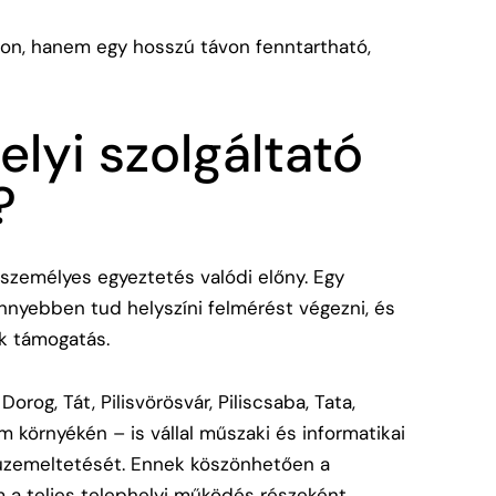
jon, hanem egy hosszú távon fenntartható,
elyi szolgáltató
?
 személyes egyeztetés valódi előny. Egy
nyebben tud helyszíni felmérést végezni, és
ik támogatás.
rog, Tát, Pilisvörösvár, Piliscsaba, Tata,
m környékén – is vállal műszaki és informatikai
 üzemeltetését. Ennek köszönhetően a
 a teljes telephelyi működés részeként