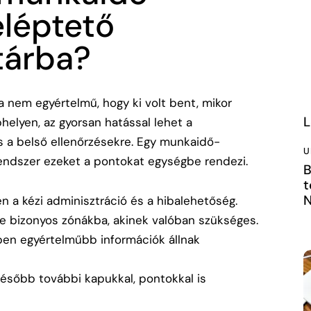
eléptető
tárba?
 nem egyértelmű, hogy ki volt bent, mikor
L
phelyen, az gyorsan hatással lehet a
 a belső ellenőrzésekre. Egy munkaidő-
U
rendszer ezeket a pontokat egységbe rendezi.
B
t
N
en a kézi adminisztráció és a hibalehetőség.
be bizonyos zónákba, akinek valóban szükséges.
kben egyértelműbb információk állnak
később további kapukkal, pontokkal is