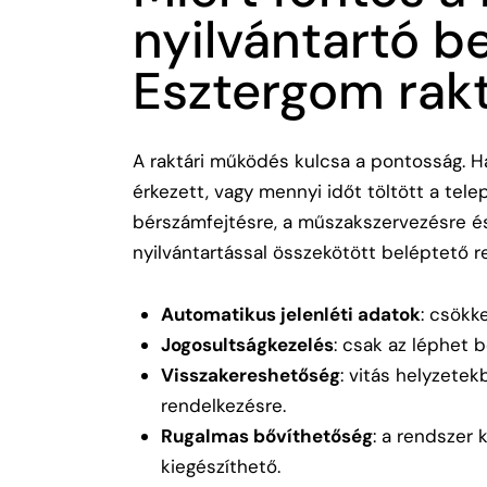
nyilvántartó b
Esztergom rak
A raktári működés kulcsa a pontosság. Ha
érkezett, vagy mennyi időt töltött a tele
bérszámfejtésre, a műszakszervezésre és
nyilvántartással összekötött beléptető 
Automatikus jelenléti adatok
: csökk
Jogosultságkezelés
: csak az léphet 
Visszakereshetőség
: vitás helyzete
rendelkezésre.
Rugalmas bővíthetőség
: a rendszer 
kiegészíthető.