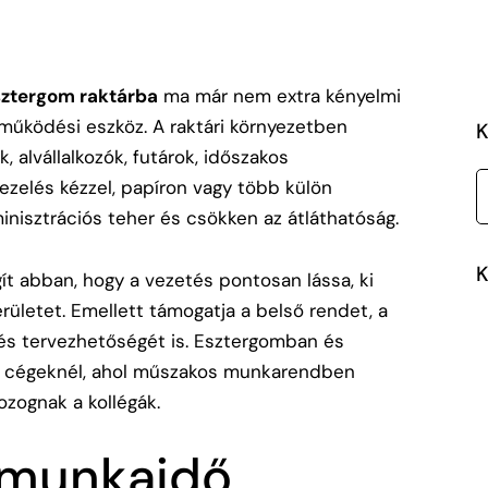
sztergom raktárba
ma már nem extra kényelmi
űködési eszköz. A raktári környezetben
K
 alvállalkozók, futárok, időszakos
ezelés kézzel, papíron vagy több külön
nisztrációs teher és csökken az átláthatóság.
K
gít abban, hogy a vezetés pontosan lássa, ki
erületet. Emellett támogatja a belső rendet, a
és tervezhetőségét is. Esztergomban és
a cégeknél, ahol műszakos munkarendben
ozognak a kollégák.
a munkaidő