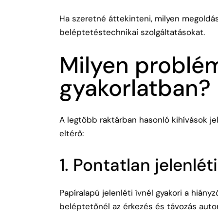
Ha szeretné áttekinteni, milyen megoldá
beléptetéstechnikai szolgáltatásokat
.
Milyen problé
gyakorlatban?
A legtöbb raktárban hasonló kihívások j
eltérő:
1. Pontatlan jelenlét
Papíralapú jelenléti ívnél gyakori a hiányz
beléptetőnél az érkezés és távozás auto