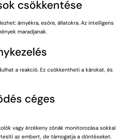
tások csökkentése
ezhet: árnyékra, esőre, állatokra. Az intelligens
emények maradjanak.
nykezelés
ulhat a reakció. Ez csökkentheti a károkat, és
ödés céges
rkolók vagy érzékeny zónák monitorozása sokkal
ttesíti az embert, de támogatja a döntéseket.