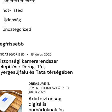
Ismeretterjesztő
not-listed
Újdonság
Uncategorized
egfrissebb
NCATEGORIZED
18 június 2026
iztonsági kamerarendszer
elepítése Dorog, Tát,
yergesújfalu és Tata térségében
DREASURE IT,
ISMERETTERJESZTŐ
17
június 2026
Adatbiztonság
digitális
nomádoknak és