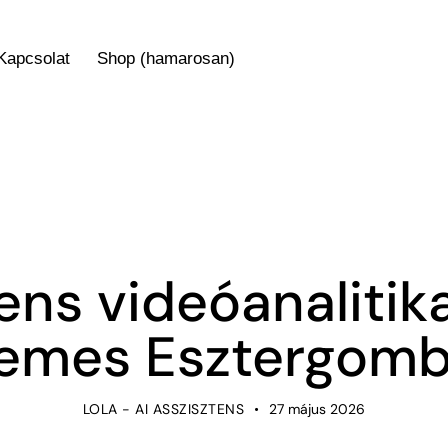
Kapcsolat
Shop (hamarosan)
NOT-LISTED
gens videóanalitik
emes Esztergom
LOLA - AI ASSZISZTENS
27 május 2026