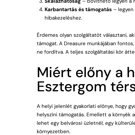
Skálázhatóság
– bővíthető legyen a r
Karbantartás és támogatás
– legyen 
hibakezeléshez.
Érdemes olyan szolgáltatót választani, a
támogat. A Dreasure munkájában fontos,
ne fordítva. A teljes szolgáltatási kör át
Miért előny a h
Esztergom tér
A helyi jelenlét gyakorlati előnye, hogy 
helyszíni támogatás. Emellett a környék 
lehet egy belvárosi üzletnél, egy külterü
környezetben.