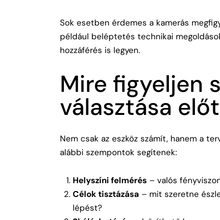
Sok esetben érdemes a kamerás megfigye
például
beléptetés technikai megoldáso
hozzáférés is legyen.
Mire figyeljen 
választása előt
Nem csak az eszköz számít, hanem a terv
alábbi szempontok segítenek:
Helyszíni felmérés
– valós fényviszon
Célok tisztázása
– mit szeretne észlel
lépést?