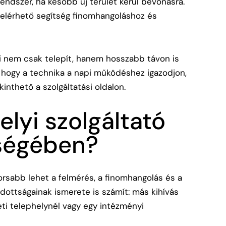
endszer, ha később új terület kerül bevonásra.
elérhető segítség finomhangoláshoz és
ki nem csak telepít, hanem hosszabb távon is
 hogy a technika a napi működéshez igazodjon,
tekinthető a
szolgáltatási oldalon
.
elyi szolgáltató
ségében?
gyorsabb lehet a felmérés, a finomhangolás és a
adottságainak ismerete is számít: más kihívás
leti telephelynél vagy egy intézményi