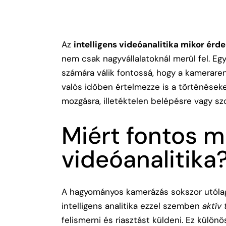
Az
intelligens videóanalitika mikor ér
nem csak nagyvállalatoknál merül fel. Egy
számára válik fontossá, hogy a kameraren
valós időben értelmezze is a történéseke
mozgásra, illetéktelen belépésre vagy szo
Miért fontos ma
videóanalitika
A hagyományos kamerázás sokszor utólag 
intelligens analitika ezzel szemben
aktív
felismerni és riasztást küldeni. Ez külön