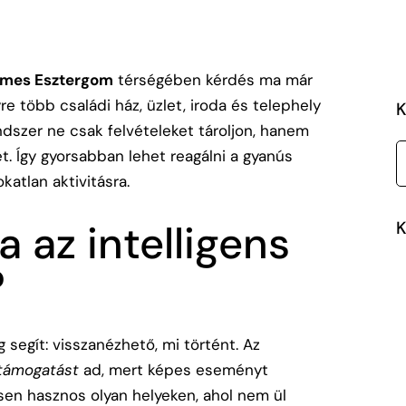
demes Esztergom
térségében kérdés ma már
re több családi ház, üzlet, iroda és telephely
K
dszer ne csak felvételeket tároljon, hanem
t. Így gyorsabban lehet reagálni a gyanús
katlan aktivitásra.
 az intelligens
K
?
segít: visszanézhető, mi történt. Az
 támogatást
ad, mert képes eseményt
ösen hasznos olyan helyeken, ahol nem ül