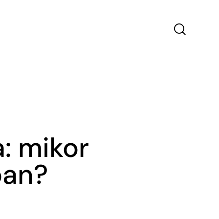
a: mikor
ban?