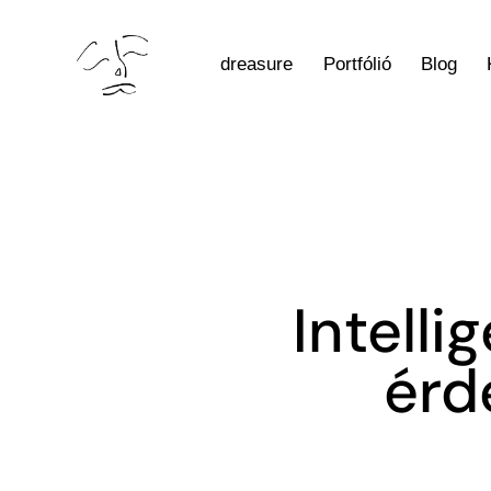
dreasure
Portfólió
Blog
Intelli
érd