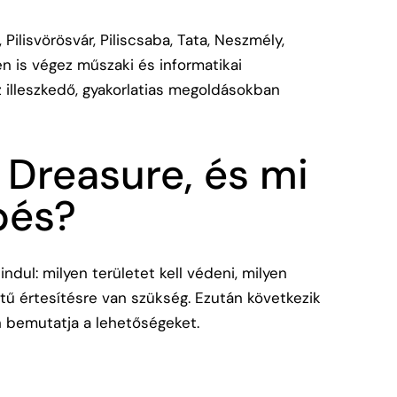
Pilisvörösvár, Piliscsaba, Tata, Neszmély,
n is végez műszaki és informatikai
z illeszkedő, gyakorlatias megoldásokban
 Dreasure, és mi
pés?
ndul: milyen területet kell védeni, milyen
tű értesítésre van szükség. Ezután következik
n bemutatja a lehetőségeket.