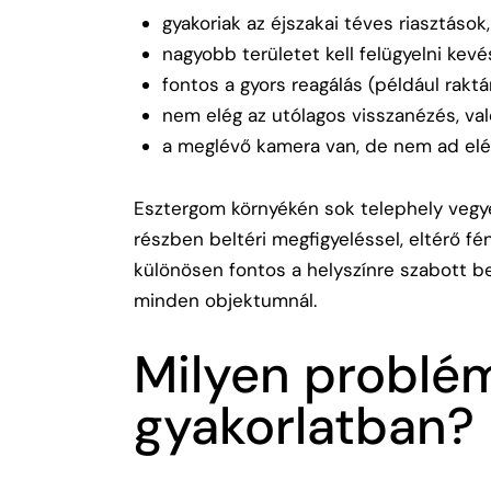
gyakoriak az éjszakai téves riasztások,
nagyobb területet kell felügyelni kevé
fontos a gyors reagálás (például raktár
nem elég az utólagos visszanézés, val
a meglévő kamera van, de nem ad elég
Esztergom környékén sok telephely vegye
részben beltéri megfigyeléssel, eltérő fé
különösen fontos a helyszínre szabott b
minden objektumnál.
Milyen problé
gyakorlatban?