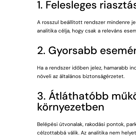
1. Felesleges riasz
A rosszul beállított rendszer mindenre jel
analitika célja, hogy csak a releváns es
2. Gyorsabb esemé
Ha a rendszer időben jelez, hamarabb ind
növeli az általános biztonságérzetet.
3. Átláthatóbb műk
környezetben
Belépési útvonalak, rakodási pontok, pa
célzottabbá válik. Az analitika nem helye