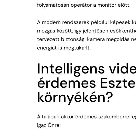
folyamatosan operátor a monitor előtt.
A modern rendszerek például képesek kü
mozgás között, így jelentősen csökkenth
tervezett
biztonsági kamera megoldás
ne
energiát is megtakarít.
Intelligens vid
érdemes Eszt
környékén?
Általában akkor érdemes szakemberrel egy
igaz Önre: