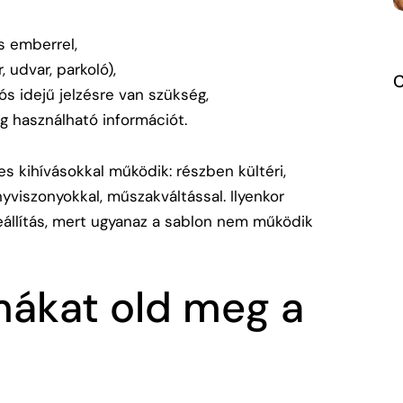
s emberrel,
, udvar, parkoló),
ós idejű jelzésre van szükség,
 használható információt.
s kihívásokkal működik: részben kültéri,
nyviszonyokkal, műszakváltással. Ilyenkor
eállítás, mert ugyanaz a sablon nem működik
mákat old meg a