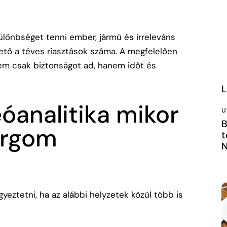
lönbséget tenni ember, jármű és irreleváns
ető a téves riasztások száma. A megfelelően
m csak biztonságot ad, hanem időt és
L
eóanalitika mikor
U
B
ergom
t
N
eztetni, ha az alábbi helyzetek közül több is