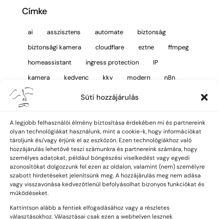
Címke
ai
asszisztens
automate
biztonság
biztonsági kamera
cloudflare
eztne
ffmpeg
homeassistant
ingress protection
IP
kamera
kedvenc
kkv
modern
n8n
nvr
onvif
porállóság
protect
starlink
Süti hozzájárulás
szabvány
ubiquiti
unifi
vms
vízállóság
wifi
wifi kamera
A legjobb felhasználói élmény biztosítása érdekében mi és partnereink
olyan technológiákat használunk, mint a cookie-k, hogy információkat
tároljunk és/vagy érjünk el az eszközön. Ezen technológiákhoz való
hozzájárulás lehetővé teszi számunkra és partnereink számára, hogy
személyes adatokat, például böngészési viselkedést vagy egyedi
azonosítókat dolgozzunk fel ezen az oldalon, valamint (nem) személyre
szabott hirdetéseket jelenítsünk meg. A hozzájárulás meg nem adása
Maradj naprakész!
vagy visszavonása kedvezőtlenül befolyásolhat bizonyos funkciókat és
működéseket.
FELIR
Kattintson alább a fentiek elfogadásához vagy a részletes
választásokhoz. Választásai csak ezen a webhelyen lesznek