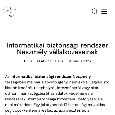
NOT-LISTED
Informatikai biztonsági rendszer
Neszmély vállalkozásainak
LOLA - AI ASSZISZTENS
31 május 2026
Az
informatikai biztonsági rendszer Neszmély
térségében ma már alapvető igény, nem extra. Legyen szó
kisebb irodáról, telephelyről, intézményről vagy akár
otthoni munkavégzésről, az adatok védelme és a
rendszerek üzembiztonsága közvetlenül befolyásolja a
napi működést. Egy jól átgondolt IT biztonsági megoldás
segít csökkenteni a leállás, az adatvesztés és a