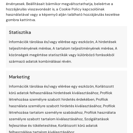
Elfogadom az
Adatkezelési nyilatkozatot
.
érvényesek. Beállításait bármikor megváltoztathatja, beleértve a
hozzájárulás visszavonását is, a Cookie Policy kapcsolóinak
Szolgáltatások
Blog
használatával vagy a képernyő alján található hozzájárulás kezelése
gombra kattintva.
dreasure protect
Legfrissebb
Statisztika
dreasure automate
IT
Információk tárolása és/vagy elérése egy eszközön, A hirdetések
dreasure it
Automate
teljesítményének mérése, A tartalom teljesítményének mérése, A
dreasure host
Protect
közönségek megértése statisztikák vagy különböző forrásokból
(hamarosan)
származó adatok kombinálásai révén.
Host
Esettanulmányok
Marketing
Formanyomtatványok
Információk tárolása és/vagy elérése egy eszközön, Korlátozott
körű adatok felhasználása hirdetések kiválasztásához, Profilok
Titoktartási nyilatkozat minta
létrehozása személyre szabott hirdetés érdekében, Profilok
Munkalap minta
használata személyre szabott hirdetés kiválasztásához, Profilok
létrehozása tartalom személyre szabásához, Profilok használata
Adásvételi nyilatkozat minta
személyre szabott tartalom kiválasztásához, Szolgáltatások
fejlesztése és tökéletesítése, Korlátozott körű adatok
Sitemap
Jogi
felhasználása tartalom kiválasztásához.