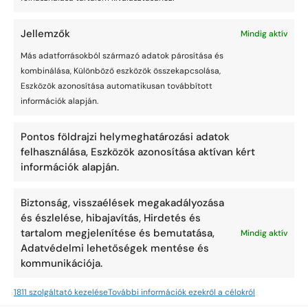
Kezdőlap
Szerződési feltételek
Jellemzők
Mindig aktív
Portfólió
Adatvédelem
Más adatforrásokból származó adatok párosítása és
Blog
Cookie Szabályzat
kombinálása, Különböző eszközök összekapcsolása,
Shop (hamarosan)
Impresszum
Eszközök azonosítása automatikusan továbbított
Kapcsolat
Felelősségi Nyilatkozat
információk alapján.
Garancia
Pontos földrajzi helymeghatározási adatok
Branding
felhasználása, Eszközök azonosítása aktívan kért
információk alapján.
Hivatkozások
Aegis
támogtatás
Biztonság, visszaélések megakadályozása
dreasure support
dreasure clothing
és észlelése, hibajavítás, Hirdetés és
dreasure auth
Kábelfésű.hu
tartalom megjelenítése és bemutatása,
hamarosan
Mindig aktív
dreasure storage
NoraFlow
Adatvédelmi lehetőségek mentése és
kommunikációja.
1811 szolgáltató kezelése
További információk ezekről a célokról