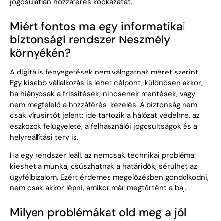
jogosulatlan hozzáférés kockázatát.
Miért fontos ma egy informatikai
biztonsági rendszer Neszmély
környékén?
A digitális fenyegetések nem válogatnak méret szerint.
Egy kisebb vállalkozás is lehet célpont, különösen akkor,
ha hiányosak a frissítések, nincsenek mentések, vagy
nem megfelelő a hozzáférés-kezelés. A biztonság nem
csak vírusirtót jelent: ide tartozik a hálózat védelme, az
eszközök felügyelete, a felhasználói jogosultságok és a
helyreállítási terv is.
Ha egy rendszer leáll, az nemcsak technikai probléma:
kieshet a munka, csúszhatnak a határidők, sérülhet az
ügyfélbizalom. Ezért érdemes megelőzésben gondolkodni,
nem csak akkor lépni, amikor már megtörtént a baj.
Milyen problémákat old meg a jól